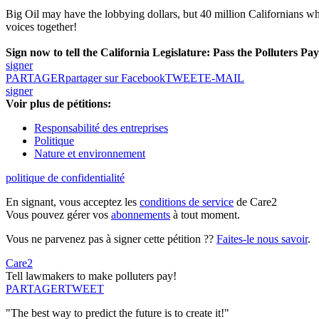
Big Oil may have the lobbying dollars, but 40 million Californians who
voices together!
Sign now to tell the California Legislature: Pass the Polluters P
signer
PARTAGER
partager sur Facebook
TWEET
E-MAIL
signer
Voir plus de pétitions:
Responsabilité des entreprises
Politique
Nature et environnement
politique de confidentialité
En signant, vous acceptez les
conditions de service
de Care2
Vous pouvez gérer vos
abonnements
à tout moment.
Vous ne parvenez pas à signer cette pétition ??
Faites-le nous savoir
.
Care2
Tell lawmakers to make polluters pay!
PARTAGER
TWEET
"The best way to predict the future is to create it!"