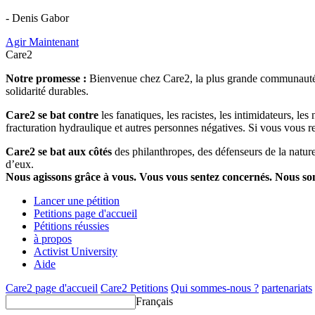
- Denis Gabor
Agir Maintenant
Care2
Notre promesse :
Bienvenue chez Care2, la plus grande communauté so
solidarité durables.
Care2 se bat contre
les fanatiques, les racistes, les intimidateurs, l
fracturation hydraulique et autres personnes négatives. Si vous vous r
Care2 se bat aux côtés
des philanthropes, des défenseurs de la nature 
d’eux.
Nous agissons grâce à vous. Vous vous sentez concernés. Nous s
Lancer une pétition
Petitions page d'accueil
Pétitions réussies
à propos
Activist University
Aide
Care2 page d'accueil
Care2 Petitions
Qui sommes-nous ?
partenariats
Français