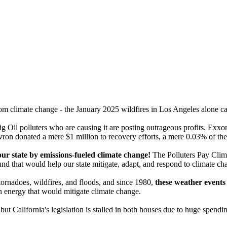
rom climate change - the January 2025 wildfires in Los Angeles alone car
ig Oil polluters who are causing it are posting outrageous profits. Exx
vron donated a mere $1 million to recovery efforts, a mere 0.03% of thei
ur state by emissions-fueled climate change!
The Polluters Pay Clim
und that would help our state mitigate, adapt, and respond to climate ch
tornadoes, wildfires, and floods, and since 1980,
these weather events 
en energy that would mitigate climate change.
t California's legislation is stalled in both houses due to huge spend