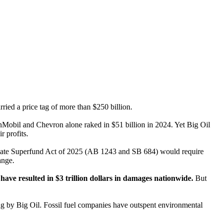
ried a price tag of more than $250 billion.
onMobil and Chevron alone raked in $51 billion in 2024. Yet Big Oil
r profits.
ate Superfund Act of 2025 (AB 1243 and SB 684) would require
ange.
have resulted in $3 trillion dollars in damages nationwide.
But
ing by Big Oil. Fossil fuel companies have outspent environmental