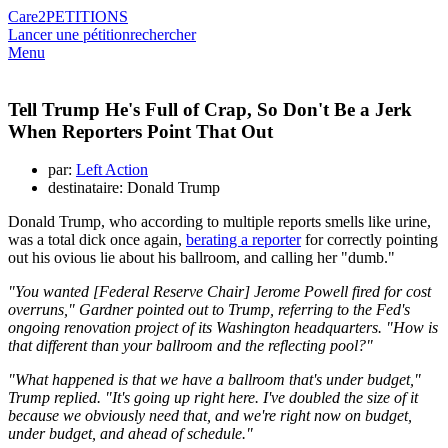
Care2
PETITIONS
Lancer une pétition
rechercher
Menu
Tell Trump He's Full of Crap, So Don't Be a Jerk
When Reporters Point That Out
par:
Left Action
destinataire: Donald Trump
Donald Trump, who according to multiple reports smells like urine,
was a total dick once again,
berating a reporter
for correctly pointing
out his ovious lie about his ballroom, and calling her "dumb."
"You wanted [Federal Reserve Chair] Jerome Powell fired for cost
overruns," Gardner pointed out to Trump, referring to the Fed's
ongoing renovation project of its Washington headquarters. "How is
that different than your ballroom and the reflecting pool?"
"What happened is that we have a ballroom that's under budget,"
Trump replied. "It's going up right here. I've doubled the size of it
because we obviously need that, and we're right now on budget,
under budget, and ahead of schedule."