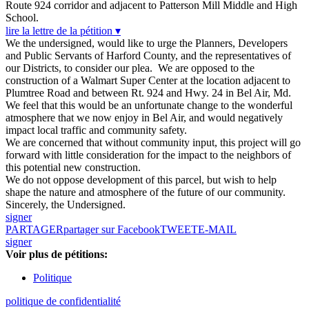
Route 924 corridor and adjacent to Patterson Mill Middle and High
School.
lire la lettre de la pétition ▾
We the undersigned, would like to urge the Planners, Developers
and Public Servants of Harford County, and the representatives of
our Districts, to consider our plea. We are opposed to the
construction of a Walmart Super Center at the location adjacent to
Plumtree Road and between Rt. 924 and Hwy. 24 in Bel Air, Md.
We feel that this would be an unfortunate change to the wonderful
atmosphere that we now enjoy in Bel Air, and would negatively
impact local traffic and community safety.
We are concerned that without community input, this project will go
forward with little consideration for the impact to the neighbors of
this potential new construction.
We do not oppose development of this parcel, but wish to help
shape the nature and atmosphere of the future of our community.
Sincerely, the Undersigned.
signer
PARTAGER
partager sur Facebook
TWEET
E-MAIL
signer
Voir plus de pétitions:
Politique
politique de confidentialité