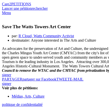
Care2
PETITIONS
Lancer une pétition
rechercher
Menu
Save The Watts Towers Art Center
par:
R Cloud, Watts Community Activist
destinataire: Anyone interested in The Arts and Culture
As advocates for the preservation of Art and Culture, the undersig
the Charles Mingus Youth Art Center (CMYAC) from the city's list of a
open green space to under-served youth and community members as well 
Tourism is the leading industry in Los Angeles. Attracting over 300,
Angeles Historic-Cultural Monument. The Watts Towers Cultural Art P
Council to remove the WTAC and the CMYAC from privatization by
signer
PARTAGER
partager sur Facebook
TWEET
E-MAIL
signer
Voir plus de pétitions:
Médias, Arts, Culture
politique de confidentialité