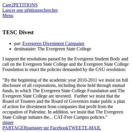
Care2
PETITIONS
Lancer une pétition
rechercher
Menu
TESC Divest
par:
Evergreen Divestment Campaign
destinataire: The Evergreen State College
I support the resolutions passed by the Evergreen Student Body and
call on the Evergreen State College and the Evergreen State College
Foundation to enact the policies demanded by the GSU resolution:
"By the beginning of the academic year 2010-2011 we insist on full
disclosure of all corporations, including those held through mutual
funds, in which The Evergreen State College Foundation and The
Evergreen State College are invested. Further we insist that the
Board of Trustees and the Board of Governors make public a plan
of action for divestment from companies that profit from the
occupation of Palestine. In addition, we insist that The Evergreen
State College initiates the... CAT-Free Campus policies."
signer
PARTAGER
partager sur Facebook
TWEET
E-MAIL