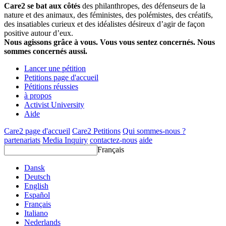
Care2 se bat aux côtés
des philanthropes, des défenseurs de la
nature et des animaux, des féministes, des polémistes, des créatifs,
des insatiables curieux et des idéalistes désireux d’agir de façon
positive autour d’eux.
Nous agissons grâce à vous. Vous vous sentez concernés. Nous
sommes concernés aussi.
Lancer une pétition
Petitions page d'accueil
Pétitions réussies
à propos
Activist University
Aide
Care2 page d'accueil
Care2 Petitions
Qui sommes-nous ?
partenariats
Media Inquiry
contactez-nous
aide
Français
Dansk
Deutsch
English
Español
Français
Italiano
Nederlands