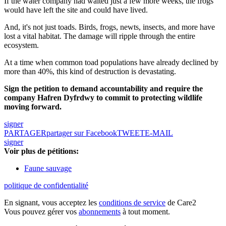
If the water company had waited just a few more weeks, the frogs
would have left the site and could have lived.
And, it's not just toads. Birds, frogs, newts, insects, and more have
lost a vital habitat. The damage will ripple through the entire
ecosystem.
At a time when common toad populations have already declined by
more than 40%, this kind of destruction is devastating.
Sign the petition to demand accountability and require the
company Hafren Dyfrdwy to commit to protecting wildlife
moving forward.
signer
PARTAGER
partager sur Facebook
TWEET
E-MAIL
signer
Voir plus de pétitions:
Faune sauvage
politique de confidentialité
En signant, vous acceptez les
conditions de service
de Care2
Vous pouvez gérer vos
abonnements
à tout moment.