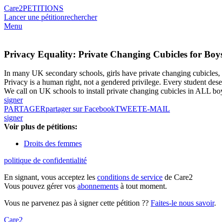
Care2
PETITIONS
Lancer une pétition
rechercher
Menu
Privacy Equality: Private Changing Cubicles for Boy
In many UK secondary schools, girls have private changing cubicles, 
Privacy is a human right, not a gendered privilege. Every student des
We call on UK schools to install private changing cubicles in ALL boy
signer
PARTAGER
partager sur Facebook
TWEET
E-MAIL
signer
Voir plus de pétitions:
Droits des femmes
politique de confidentialité
En signant, vous acceptez les
conditions de service
de Care2
Vous pouvez gérer vos
abonnements
à tout moment.
Vous ne parvenez pas à signer cette pétition ??
Faites-le nous savoir
.
Care2