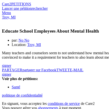
Care2
PETITIONS
Lancer une pétition
rechercher
Menu
Troy, MI
Educate School Employees About Mental Health
par:
No No
Location:
Troy, MI
Many teachers and counselors seem to not understand how mental health
convinced to make it a requirement for teachers to also learn about me
signer
PARTAGER
partager sur Facebook
TWEET
E-MAIL
signer
Voir plus de pétitions:
Santé
politique de confidentialité
En signant, vous acceptez les
conditions de service
de Care2
Vous pouvez gérer vos
abonnements
à tout moment.