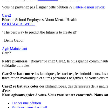
Vous ne parvenez pas à signer cette pétition ??
Faites-le nous savoir
.
Care2
Educate School Employees About Mental Health
PARTAGER
TWEET
"The best way to predict the future is to create it!"
- Denis Gabor
Agir Maintenant
Care2
Notre promesse :
Bienvenue chez Care2, la plus grande communauté so
solidarité durables.
Care2 se bat contre
les fanatiques, les racistes, les intimidateurs, l
fracturation hydraulique et autres personnes négatives. Si vous vous r
Care2 se bat aux côtés
des philanthropes, des défenseurs de la nature 
d’eux.
Nous agissons grâce à vous. Vous vous sentez concernés. Nous s
Lancer une pétition
Petitions page d'accueil