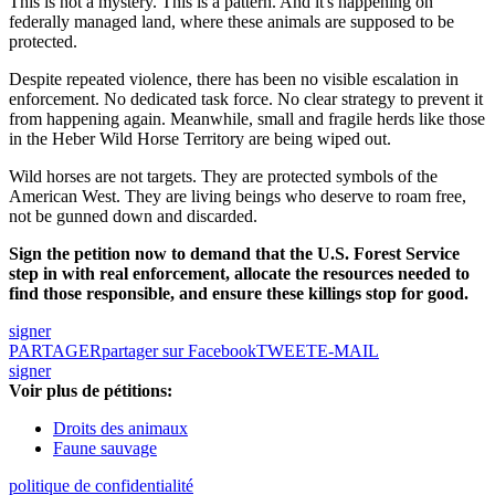
This is not a mystery. This is a pattern. And it's happening on
federally managed land, where these animals are supposed to be
protected.
Despite repeated violence, there has been no visible escalation in
enforcement. No dedicated task force. No clear strategy to prevent it
from happening again. Meanwhile, small and fragile herds like those
in the Heber Wild Horse Territory are being wiped out.
Wild horses are not targets. They are protected symbols of the
American West. They are living beings who deserve to roam free,
not be gunned down and discarded.
Sign the petition now to demand that the U.S. Forest Service
step in with real enforcement, allocate the resources needed to
find those responsible, and ensure these killings stop for good.
signer
PARTAGER
partager sur Facebook
TWEET
E-MAIL
signer
Voir plus de pétitions:
Droits des animaux
Faune sauvage
politique de confidentialité