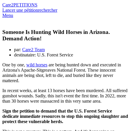
Care2
PETITIONS
Lancer une pétition
rechercher
Menu
Someone Is Hunting Wild Horses in Arizona.
Demand Action!
par:
Care2 Team
destinataire: U.S. Forest Service
One by one,
wild horses
are being hunted down and executed in
Arizona's Apache-Sitgreaves National Forest. These innocent
animals are being shot, left to die, and buried like they never
mattered.
In recent weeks, at least 13 horses have been murdered. All suffered
gunshot wounds. Sadly, this isn't event the first time. In 2022, more
than 30 horses were massacred in this very same area.
Sign the petition to demand that the U.S. Forest Service
dedicate immediate resources to stop this ongoing slaughter and
protect these vulnerable herds.