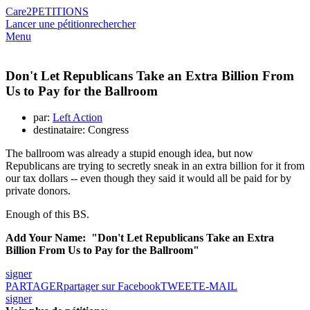
Care2
PETITIONS
Lancer une pétition
rechercher
Menu
Don't Let Republicans Take an Extra Billion From
Us to Pay for the Ballroom
par:
Left Action
destinataire: Congress
The ballroom was already a stupid enough idea, but now
Republicans are trying to secretly sneak in an extra billion for it from
our tax dollars -- even though they said it would all be paid for by
private donors.
Enough of this BS.
Add Your Name: "Don't Let Republicans Take an Extra
Billion From Us to Pay for the Ballroom"
signer
PARTAGER
partager sur Facebook
TWEET
E-MAIL
signer