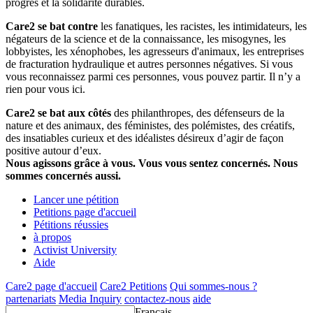
progrès et la solidarité durables.
Care2 se bat contre
les fanatiques, les racistes, les intimidateurs, les
négateurs de la science et de la connaissance, les misogynes, les
lobbyistes, les xénophobes, les agresseurs d'animaux, les entreprises
de fracturation hydraulique et autres personnes négatives. Si vous
vous reconnaissez parmi ces personnes, vous pouvez partir. Il n’y a
rien pour vous ici.
Care2 se bat aux côtés
des philanthropes, des défenseurs de la
nature et des animaux, des féministes, des polémistes, des créatifs,
des insatiables curieux et des idéalistes désireux d’agir de façon
positive autour d’eux.
Nous agissons grâce à vous. Vous vous sentez concernés. Nous
sommes concernés aussi.
Lancer une pétition
Petitions page d'accueil
Pétitions réussies
à propos
Activist University
Aide
Care2 page d'accueil
Care2 Petitions
Qui sommes-nous ?
partenariats
Media Inquiry
contactez-nous
aide
Français