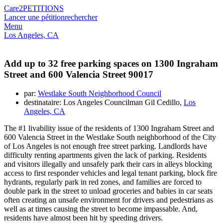
Care2
PETITIONS
Lancer une pétition
rechercher
Menu
Los Angeles, CA
Add up to 32 free parking spaces on 1300 Ingraham
Street and 600 Valencia Street 90017
par:
Westlake South Neighborhood Council
destinataire: Los Angeles Councilman Gil Cedillo,
Los
Angeles, CA
The #1 livability issue of the residents of 1300 Ingraham Street and
600 Valencia Street in the Westlake South neighborhood of the City
of Los Angeles is not enough free street parking. Landlords have
difficulty renting apartments given the lack of parking. Residents
and visitors illegally and unsafely park their cars in alleys blocking
access to first responder vehicles and legal tenant parking, block fire
hydrants, regularly park in red zones, and families are forced to
double park in the street to unload groceries and babies in car seats
often creating an unsafe environment for drivers and pedestrians as
well as at times causing the street to become impassable. And,
residents have almost been hit by speeding drivers.