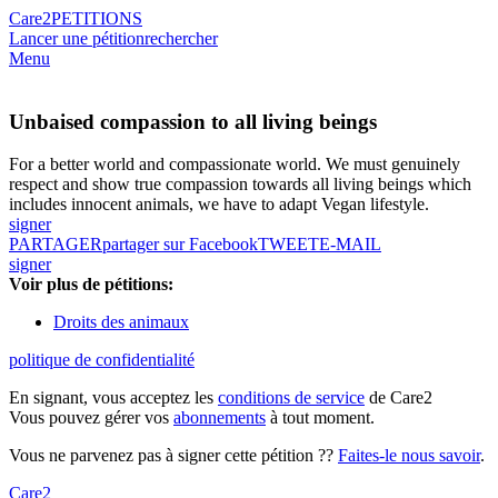
Care2
PETITIONS
Lancer une pétition
rechercher
Menu
Unbaised compassion to all living beings
For a better world and compassionate world. We must genuinely
respect and show true compassion towards all living beings which
includes innocent animals, we have to adapt Vegan lifestyle.
signer
PARTAGER
partager sur Facebook
TWEET
E-MAIL
signer
Voir plus de pétitions:
Droits des animaux
politique de confidentialité
En signant, vous acceptez les
conditions de service
de Care2
Vous pouvez gérer vos
abonnements
à tout moment.
Vous ne parvenez pas à signer cette pétition ??
Faites-le nous savoir
.
Care2