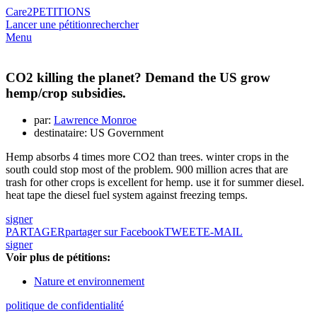
Care2
PETITIONS
Lancer une pétition
rechercher
Menu
CO2 killing the planet? Demand the US grow
hemp/crop subsidies.
par:
Lawrence Monroe
destinataire: US Government
Hemp absorbs 4 times more CO2 than trees. winter crops in the
south could stop most of the problem. 900 million acres that are
trash for other crops is excellent for hemp. use it for summer diesel.
heat tape the diesel fuel system against freezing temps.
signer
PARTAGER
partager sur Facebook
TWEET
E-MAIL
signer
Voir plus de pétitions:
Nature et environnement
politique de confidentialité