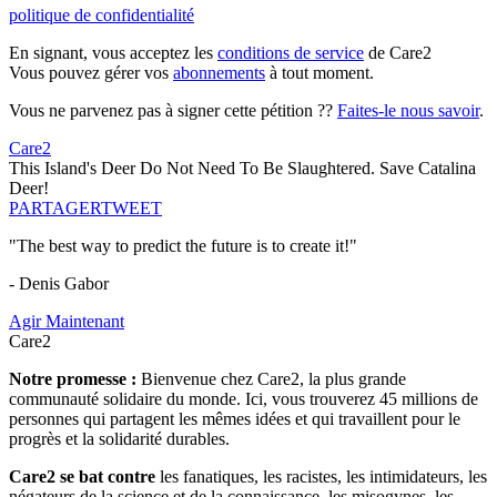
politique de confidentialité
En signant, vous acceptez les
conditions de service
de Care2
Vous pouvez gérer vos
abonnements
à tout moment.
Vous ne parvenez pas à signer cette pétition ??
Faites-le nous savoir
.
Care2
This Island's Deer Do Not Need To Be Slaughtered. Save Catalina
Deer!
PARTAGER
TWEET
"The best way to predict the future is to create it!"
- Denis Gabor
Agir Maintenant
Care2
Notre promesse :
Bienvenue chez Care2, la plus grande
communauté solidaire du monde. Ici, vous trouverez 45 millions de
personnes qui partagent les mêmes idées et qui travaillent pour le
progrès et la solidarité durables.
Care2 se bat contre
les fanatiques, les racistes, les intimidateurs, les
négateurs de la science et de la connaissance, les misogynes, les