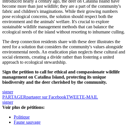
Introduced nearly a century ago, the deer on Catalina Island have
become more than just wildlife; they are a part of the community's
fabric and children's imaginations. While their growing numbers
pose ecological concerns, the solution should respect both the
environment and the animals' welfare. It's crucial to explore
sustainable wildlife management methods that can balance the
ecological needs of the island without resorting to inhumane culling.
The deep connection residents share with these deer illustrates the
need for a solution that considers the community's values alongside
environmental needs. An eradication plan neglects these cultural and
social elements, creating a divide rather than fostering a united
approach to ecological stewardship.
Sign the petition to call for ethical and compassionate wildlife
management on Catalina Island, protecting its unique
biodiversity and the deer cherished by the community.
signer
PARTAGER
partager sur Facebook
TWEET
E-MAIL
signer
Voir plus de pétitions:
Politique
Faune sauvage