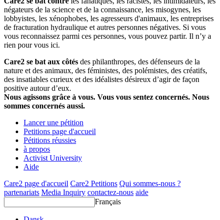
Care2 se bat contre
les fanatiques, les racistes, les intimidateurs, les
négateurs de la science et de la connaissance, les misogynes, les
lobbyistes, les xénophobes, les agresseurs d'animaux, les entreprises
de fracturation hydraulique et autres personnes négatives. Si vous
vous reconnaissez parmi ces personnes, vous pouvez partir. Il n’y a
rien pour vous ici.
Care2 se bat aux côtés
des philanthropes, des défenseurs de la
nature et des animaux, des féministes, des polémistes, des créatifs,
des insatiables curieux et des idéalistes désireux d’agir de façon
positive autour d’eux.
Nous agissons grâce à vous. Vous vous sentez concernés. Nous
sommes concernés aussi.
Lancer une pétition
Petitions page d'accueil
Pétitions réussies
à propos
Activist University
Aide
Care2 page d'accueil
Care2 Petitions
Qui sommes-nous ?
partenariats
Media Inquiry
contactez-nous
aide
Français
Dansk