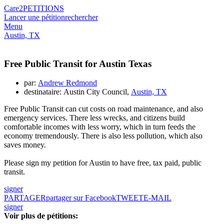
Care2
PETITIONS
Lancer une pétition
rechercher
Menu
Austin, TX
Free Public Transit for Austin Texas
par:
Andrew Redmond
destinataire: Austin City Council,
Austin, TX
Free Public Transit can cut costs on road maintenance, and also
emergency services. There less wrecks, and citizens build
comfortable incomes with less worry, which in turn feeds the
economy tremendously. There is also less pollution, which also
saves money.
Please sign my petition for Austin to have free, tax paid, public
transit.
signer
PARTAGER
partager sur Facebook
TWEET
E-MAIL
signer
Voir plus de pétitions: