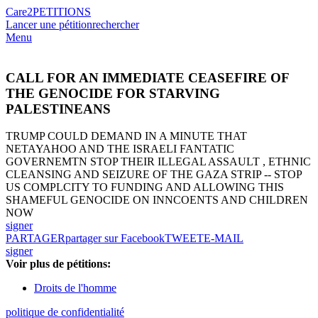
Care2
PETITIONS
Lancer une pétition
rechercher
Menu
CALL FOR AN IMMEDIATE CEASEFIRE OF
THE GENOCIDE FOR STARVING
PALESTINEANS
TRUMP COULD DEMAND IN A MINUTE THAT
NETAYAHOO AND THE ISRAELI FANTATIC
GOVERNEMTN STOP THEIR ILLEGAL ASSAULT , ETHNIC
CLEANSING AND SEIZURE OF THE GAZA STRIP -- STOP
US COMPLCITY TO FUNDING AND ALLOWING THIS
SHAMEFUL GENOCIDE ON INNCOENTS AND CHILDREN
NOW
signer
PARTAGER
partager sur Facebook
TWEET
E-MAIL
signer
Voir plus de pétitions:
Droits de l'homme
politique de confidentialité