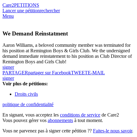
Care2
PETITIONS
Lancer une pétition
rechercher
Menu
We Demand Reinstatment
Aaron Williams, a beloved community member was terminated for
his position at Remington Boys & Girls Club. We the undersigned
demand immediate reinstatement to his position as Club Director of
Remington Boys and Girls Club!
signer
PARTAGER
partager sur Facebook
TWEET
E-MAIL
signer
Voir plus de pétitions:
Droits civils
politique de confidentialité
En signant, vous acceptez les
conditions de service
de Care2
Vous pouvez gérer vos
abonnements
à tout moment.
Vous ne parvenez pas à signer cette pétition ??
Faites-le nous savoir
.