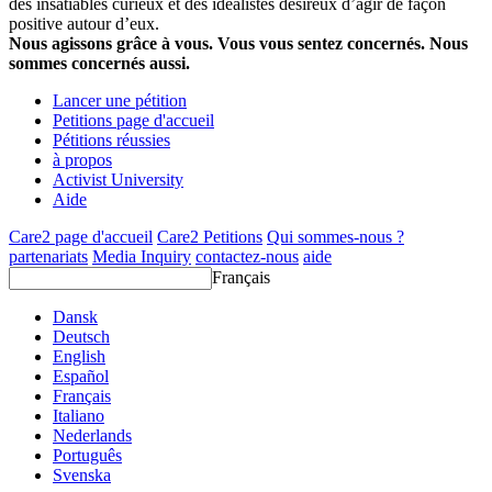
des insatiables curieux et des idéalistes désireux d’agir de façon
positive autour d’eux.
Nous agissons grâce à vous. Vous vous sentez concernés. Nous
sommes concernés aussi.
Lancer une pétition
Petitions page d'accueil
Pétitions réussies
à propos
Activist University
Aide
Care2 page d'accueil
Care2 Petitions
Qui sommes-nous ?
partenariats
Media Inquiry
contactez-nous
aide
Français
Dansk
Deutsch
English
Español
Français
Italiano
Nederlands
Português
Svenska