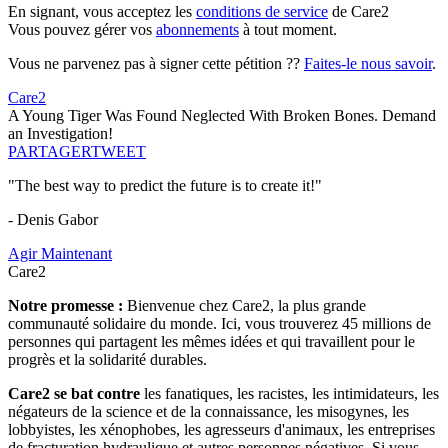
En signant, vous acceptez les
conditions de service
de Care2
Vous pouvez gérer vos
abonnements
à tout moment.
Vous ne parvenez pas à signer cette pétition ??
Faites-le nous savoir
.
Care2
A Young Tiger Was Found Neglected With Broken Bones. Demand
an Investigation!
PARTAGER
TWEET
"The best way to predict the future is to create it!"
- Denis Gabor
Agir Maintenant
Care2
Notre promesse :
Bienvenue chez Care2, la plus grande
communauté solidaire du monde. Ici, vous trouverez 45 millions de
personnes qui partagent les mêmes idées et qui travaillent pour le
progrès et la solidarité durables.
Care2 se bat contre
les fanatiques, les racistes, les intimidateurs, les
négateurs de la science et de la connaissance, les misogynes, les
lobbyistes, les xénophobes, les agresseurs d'animaux, les entreprises
de fracturation hydraulique et autres personnes négatives. Si vous