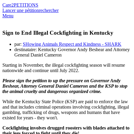
Care2
PETITIONS
Lancer une pétition
rechercher
Menu
Sign to End Illegal Cockfighting in Kentucky
par:
SHowing Animals Respect and Kindness - SHARK
destinataire: Kentucky Governor Andy Beshear and Attorney
General Daniel Cameron
Starting in November, the illegal cockfighting season will resume
nationwide and continue until July 2022.
Please sign the petition to up the pressure on Governor Andy
Beshear, Attorney General Daniel Cameron and the KSP to stop
the animal cruelty and dangerous organized crime.
While the Kentucky State Police (KSP) are paid to enforce the law
and that includes criminal operations involving cockfighting, illegal
gambling, trafficking of drugs, weapons and humans that have
existed for years - they won't.
Cockfighting involves drugged roosters with blades attached to
their legs forced to fight until they die!