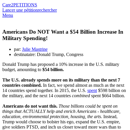
Care2
PETITIONS
Lancer une pétition
rechercher
Menu
Americans Do NOT Want a $54 Billion Increase In
Military Spending!
par:
Julie Mastrine
destinataire: Donald Trump, Congress
Donald Trump has proposed a 10% increase in the U.S. military
budget, amounting to
$54 billion.
The U.S. already spends more on its military than the next 7
countries combined.
In fact, we spend almost as much as the next
14 countries spend together. In 2015, the U.S.
spent
$598 billion on
the military, and the next 14 countries
combined
spent $664 billion.
Americans do not want this.
Those billions could be spent on
things that ACTUALLY help and enrich Americans - healthcare,
education, environmental protection, housing, the arts.
Instead,
Trump would choose to bolster his ego, expand the U.S. empire,
give soldiers PTSD, and inch us closer toward more wars than to