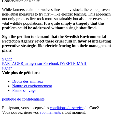
Conservation of Nature.
While farmers claim the wolves threaten livestock, there are proven
non-lethal measures to try first – like electric fencing.
This approach
not only protects livestock more sustainably but also preserves our
vital wildlife populations.
It is quite simply a tragedy that this
problem could be addressed without a single shot fired.
Sign the petition to demand that the Swedish Environmental
Protection Agency reject these cruel culls in favor of integrating
preventive strategies like electric fencing into their management
plans!
signer
PARTAGER
partager sur Facebook
TWEET
E-MAIL
signer
Voir plus de pétitions:
Droits des animaux
Nature et environnement
Faune sauvage
politique de confidentialité
En signant, vous acceptez les
conditions de service
de Care2
Vous pouvez gérer vos
abonnements
à tout moment.