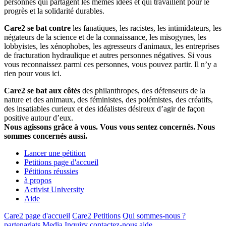
personnes qui partagent les mêmes idées et qui travaillent pour le
progrès et la solidarité durables.
Care2 se bat contre
les fanatiques, les racistes, les intimidateurs, les
négateurs de la science et de la connaissance, les misogynes, les
lobbyistes, les xénophobes, les agresseurs d'animaux, les entreprises
de fracturation hydraulique et autres personnes négatives. Si vous
vous reconnaissez parmi ces personnes, vous pouvez partir. Il n’y a
rien pour vous ici.
Care2 se bat aux côtés
des philanthropes, des défenseurs de la
nature et des animaux, des féministes, des polémistes, des créatifs,
des insatiables curieux et des idéalistes désireux d’agir de façon
positive autour d’eux.
Nous agissons grâce à vous. Vous vous sentez concernés. Nous
sommes concernés aussi.
Lancer une pétition
Petitions page d'accueil
Pétitions réussies
à propos
Activist University
Aide
Care2 page d'accueil
Care2 Petitions
Qui sommes-nous ?
partenariats
Media Inquiry
contactez-nous
aide