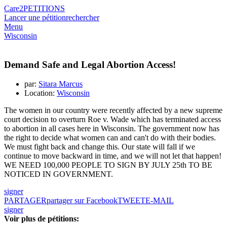
Care2
PETITIONS
Lancer une pétition
rechercher
Menu
Wisconsin
Demand Safe and Legal Abortion Access!
par:
Sitara Marcus
Location:
Wisconsin
The women in our country were recently affected by a new supreme
court decision to overturn Roe v. Wade which has terminated access
to abortion in all cases here in Wisconsin. The government now has
the right to decide what women can and can't do with their bodies.
We must fight back and change this. Our state will fall if we
continue to move backward in time, and we will not let that happen!
WE NEED 100,000 PEOPLE TO SIGN BY JULY 25th TO BE
NOTICED IN GOVERNMENT.
signer
PARTAGER
partager sur Facebook
TWEET
E-MAIL
signer
Voir plus de pétitions: