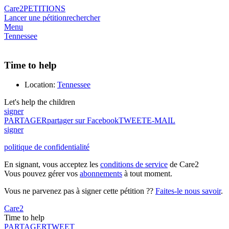
Care2
PETITIONS
Lancer une pétition
rechercher
Menu
Tennessee
Time to help
Location:
Tennessee
Let's help the children
signer
PARTAGER
partager sur Facebook
TWEET
E-MAIL
signer
politique de confidentialité
En signant, vous acceptez les
conditions de service
de Care2
Vous pouvez gérer vos
abonnements
à tout moment.
Vous ne parvenez pas à signer cette pétition ??
Faites-le nous savoir
.
Care2
Time to help
PARTAGER
TWEET