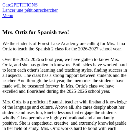
Care2
PETITIONS
Lancer une pétition
rechercher
Menu
Mrs. Ortiz for Spanish two!
We the students of Forest Lake Academy are calling for Mrs. Lina
Ortiz to teach the Spanish 2 class for the 2026-2027 school year.
Over the 2025-2026 school year, we have gotten to know Mrs.
Ortiz, and she has gotten to know us. Both sides have worked hard
to learn each other's learning and teaching styles, finding success in
all aspects. The class has a strong rapport between students and the
teacher. And through the last year, the memories the students have
made will be treasured forever. In Mrs. Ortiz's class we have
excelled and flourished during the 2025-2026 school year.
Mrs. Ortiz is a proficient Spanish teacher with firsthand knowledge
of the language and culture. Above all, she cares deeply about her
students and uses fun, kinetic lessons that engage the students
wholly. Class periods are highly educational and abundantly
positive. She is empathetic, creative, and extremely knowledgeable
in her field of study. Mrs. Ortiz works hard to bond with each