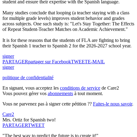
student and ensure their expertise with the Spanish language.
Many studies conclude that looping (a teacher staying with a class
for multiple grade levels) improves student behavior and grades
across subjects. One such study is: "Let's Stay Together: The Effects
of Repeat Student-Teacher Matches on Academic Achievement."
It is for these reasons that the students of FLA are fighting to bring
their Spanish 1 teacher to Spanish 2 for the 2026-2027 school year.
signer
PARTAGER
partager sur Facebook
TWEET
E-MAIL
signer
politique de confidentialité
En signant, vous acceptez les
conditions de service
de Care2
Vous pouvez gérer vos
abonnements
à tout moment.
Vous ne parvenez pas à signer cette pétition ??
Faites-le nous savoir
.
Care2
Mrs. Ortiz for Spanish two!
PARTAGER
TWEET
"The best way to predict the future is to create it!"