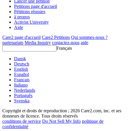
Lancer une pétition
Petitions page d'accueil
Pétitions réussies
à propos
Activist University
Aide
Care2 page d'accueil
Care2 Petitions
Qui sommes-nous ?
partenariats
Media Inquiry
contactez-nous
aide
Français
Dansk
Deutsch
English
Español
Français
Italiano
Nederlands
Português
Svenska
Copyright et droits de reproduction ; 2026 Care2.com, inc. et ses
donneurs de licence. Tous droits réservés
conditions de service
Do Not Sell My Info
politique de
confidentialité