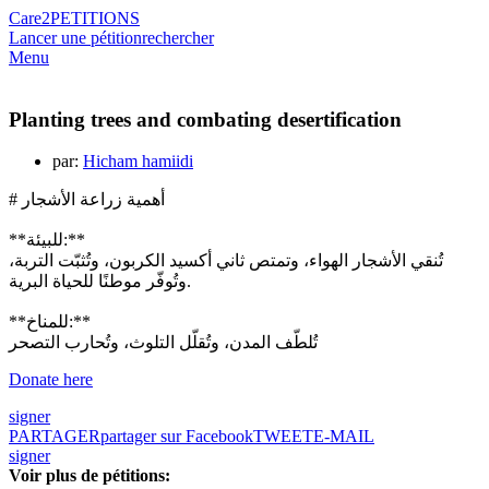
Care2
PETITIONS
Lancer une pétition
rechercher
Menu
Planting trees and combating desertification
par:
Hicham hamiidi
# أهمية زراعة الأشجار
**للبيئة:**
تُنقي الأشجار الهواء، وتمتص ثاني أكسيد الكربون، وتُثبّت التربة،
وتُوفّر موطنًا للحياة البرية.
**للمناخ:**
تُلطّف المدن، وتُقلّل التلوث، وتُحارب التصحر
signer
PARTAGER
partager sur Facebook
TWEET
E-MAIL
signer
Voir plus de pétitions: