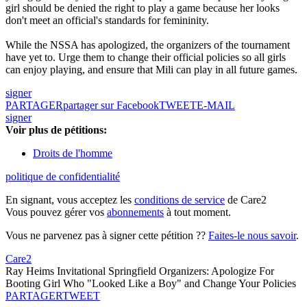
girl should be denied the right to play a game because her looks
don't meet an official's standards for femininity.
While the NSSA has apologized, the organizers of the tournament
have yet to. Urge them to change their official policies so all girls
can enjoy playing, and ensure that Mili can play in all future games.
signer
PARTAGER
partager sur Facebook
TWEET
E-MAIL
signer
Voir plus de pétitions:
Droits de l'homme
politique de confidentialité
En signant, vous acceptez les
conditions de service
de Care2
Vous pouvez gérer vos
abonnements
à tout moment.
Vous ne parvenez pas à signer cette pétition ??
Faites-le nous savoir
.
Care2
Ray Heims Invitational Springfield Organizers: Apologize For
Booting Girl Who "Looked Like a Boy" and Change Your Policies
PARTAGER
TWEET