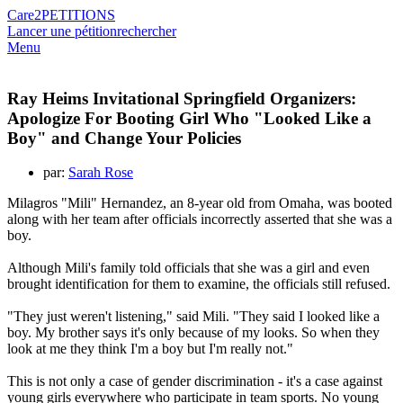
Care2
PETITIONS
Lancer une pétition
rechercher
Menu
Ray Heims Invitational Springfield Organizers:
Apologize For Booting Girl Who "Looked Like a
Boy" and Change Your Policies
par:
Sarah Rose
Milagros "Mili" Hernandez, an 8-year old from Omaha, was booted
along with her team after officials incorrectly asserted that she was a
boy.
Although Mili's family told officials that she was a girl and even
brought identification for them to examine, the officials still refused.
"They just weren't listening," said Mili. "They said I looked like a
boy. My brother says it's only because of my looks. So when they
look at me they think I'm a boy but I'm really not."
This is not only a case of gender discrimination - it's a case against
young girls everywhere who participate in team sports. No young