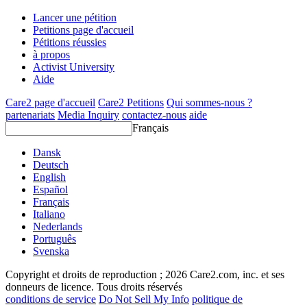
Lancer une pétition
Petitions page d'accueil
Pétitions réussies
à propos
Activist University
Aide
Care2 page d'accueil
Care2 Petitions
Qui sommes-nous ?
partenariats
Media Inquiry
contactez-nous
aide
Français
Dansk
Deutsch
English
Español
Français
Italiano
Nederlands
Português
Svenska
Copyright et droits de reproduction ; 2026 Care2.com, inc. et ses
donneurs de licence. Tous droits réservés
conditions de service
Do Not Sell My Info
politique de