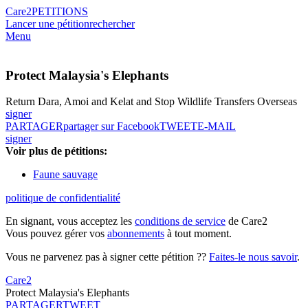
Care2
PETITIONS
Lancer une pétition
rechercher
Menu
Protect Malaysia's Elephants
Return Dara, Amoi and Kelat and Stop Wildlife Transfers Overseas
signer
PARTAGER
partager sur Facebook
TWEET
E-MAIL
signer
Voir plus de pétitions:
Faune sauvage
politique de confidentialité
En signant, vous acceptez les
conditions de service
de Care2
Vous pouvez gérer vos
abonnements
à tout moment.
Vous ne parvenez pas à signer cette pétition ??
Faites-le nous savoir
.
Care2
Protect Malaysia's Elephants
PARTAGER
TWEET