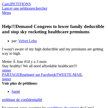
Care2
PETITIONS
Lancer une pétition
rechercher
Menu
Help!!!Demand Congress to lower family deductible
and stop sky rocketing healthcare premiums
par:
Velvet Lebo
I wasn't aware of my high deductible and my premiums are getting
way to high.
Mettre À Jour #1
il y a 3 mois
Stay healthy! We all need affordable healthcare!!!
signer
PARTAGER
partager sur Facebook
TWEET
E-MAIL
signer
Voir plus de pétitions:
Santé
politique de confidentialité
En signant, vous acceptez les
conditions de service
de Care2