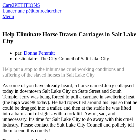
Care2
PETITIONS
Lancer une pétition
rechercher
Menu
Help Eliminate Horse Drawn Carriages in Salt Lake
City
par:
Donna Pemmitt
destinataire: The City Council of Salt Lake City
Help put a stop to the inhumane cruel working conditions and
suffering of the slaved horses in Salt Lake City.
As some of you have already heard, a horse named Jerry collapsed
today in downtown Salt Lake City on State Street and South
Temple. Jerry was being forced to pull a carriage in sweltering heat
(the high was 98 today). He had ropes tied arou
nd his legs so that he
could be dragged into a trailer, and then at the stable he was lifted
into a barn - out of sight - with a fork lift. Awful, sad, and
unnecessary. It's time for Salt Lake City to do away with this cruel
industry. Please contact the Salt Lake City Council and politely tell
them to end this cruelty!