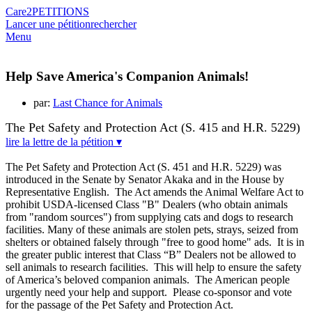
Care2
PETITIONS
Lancer une pétition
rechercher
Menu
Help Save America's Companion Animals!
par:
Last Chance for Animals
The Pet Safety and Protection Act (S. 415 and H.R. 5229)
lire la lettre de la pétition ▾
The Pet Safety and Protection Act (S. 451 and H.R. 5229) was
introduced in the Senate by
Senator Akaka and in the House by
Representative English. The Act amends the Animal
Welfare Act to
prohibit USDA-licensed Class "B" Dealers (who obtain animals
from "random
sources") from supplying cats and dogs to research
facilities. Many of these animals are stolen
pets, strays, seized from
shelters or obtained falsely through "free to good home" ads. It is in
the greater public interest that Class “B” Dealers not be allowed to
sell animals to research
facilities. This will help to ensure the safety
of America’s beloved companion animals. The
American people
urgently need your help and support. Please co-sponsor and vote
for the
passage of the Pet Safety and Protection Act.