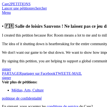
Care2
PETITIONS
Lancer une pétition
rechercher
Menu
• 🇫🇷 Salle de loisirs Sauvons ! Ne laissez pas ce jeu di
I created this petition because Rec Room means a lot to me and to milli
The idea of it shutting down is heartbreaking for the entire communit
We don't want our game to be shut down. We want to show how impor
By signing this petition, you are helping to support a global communi
signer
PARTAGER
partager sur Facebook
TWEET
E-MAIL
signer
Voir plus de pétitions:
Médias, Arts, Culture
politique de confidentialité
En signant, vous acceptez les
conditions de service
de Care2