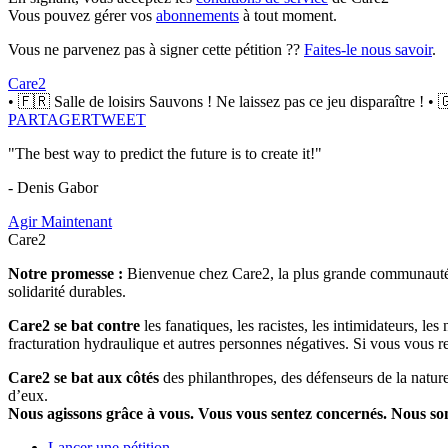
Vous pouvez gérer vos
abonnements
à tout moment.
Vous ne parvenez pas à signer cette pétition ??
Faites-le nous savoir
.
Care2
• 🇫🇷 Salle de loisirs Sauvons ! Ne laissez pas ce jeu disparaître ! • 🇬
PARTAGER
TWEET
"The best way to predict the future is to create it!"
- Denis Gabor
Agir Maintenant
Care2
Notre promesse :
Bienvenue chez Care2, la plus grande communauté so
solidarité durables.
Care2 se bat contre
les fanatiques, les racistes, les intimidateurs, l
fracturation hydraulique et autres personnes négatives. Si vous vous r
Care2 se bat aux côtés
des philanthropes, des défenseurs de la nature 
d’eux.
Nous agissons grâce à vous. Vous vous sentez concernés. Nous s
Lancer une pétition