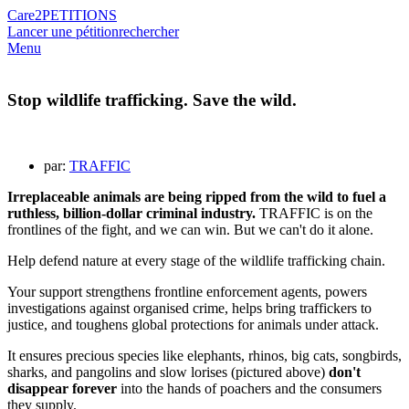
Care2
PETITIONS
Lancer une pétition
rechercher
Menu
Stop wildlife trafficking. Save the wild.
par:
TRAFFIC
Irreplaceable animals are being ripped from the wild to fuel a
ruthless, billion-dollar criminal industry.
TRAFFIC is on the
frontlines of the fight, and we can win. But we can't do it alone.
Help defend nature at every stage of the wildlife trafficking chain.
Your support strengthens frontline enforcement agents, powers
investigations against organised crime, helps bring traffickers to
justice, and toughens global protections for animals under attack.
It ensures precious species like elephants, rhinos, big cats, songbirds,
sharks, and pangolins and slow lorises (pictured above)
don't
disappear forever
into the hands of poachers and the consumers
they supply.