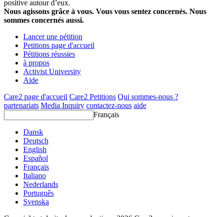
positive autour d’eux.
Nous agissons grâce à vous. Vous vous sentez concernés. Nous
sommes concernés aussi.
Lancer une pétition
Petitions page d'accueil
Pétitions réussies
à propos
Activist University
Aide
Care2 page d'accueil
Care2 Petitions
Qui sommes-nous ?
partenariats
Media Inquiry
contactez-nous
aide
Français
Dansk
Deutsch
English
Español
Français
Italiano
Nederlands
Português
Svenska