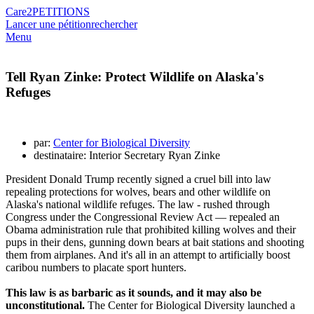
Care2
PETITIONS
Lancer une pétition
rechercher
Menu
Tell Ryan Zinke: Protect Wildlife on Alaska's
Refuges
par:
Center for Biological Diversity
destinataire: Interior Secretary Ryan Zinke
President Donald Trump recently signed a cruel bill into law
repealing protections for wolves, bears and other wildlife on
Alaska's national wildlife refuges. The law - rushed through
Congress under the Congressional Review Act — repealed an
Obama administration rule that prohibited killing wolves and their
pups in their dens, gunning down bears at bait stations and shooting
them from airplanes. And it's all in an attempt to artificially boost
caribou numbers to placate sport hunters.
This law is as barbaric as it sounds, and it may also be
unconstitutional.
The Center for Biological Diversity launched a