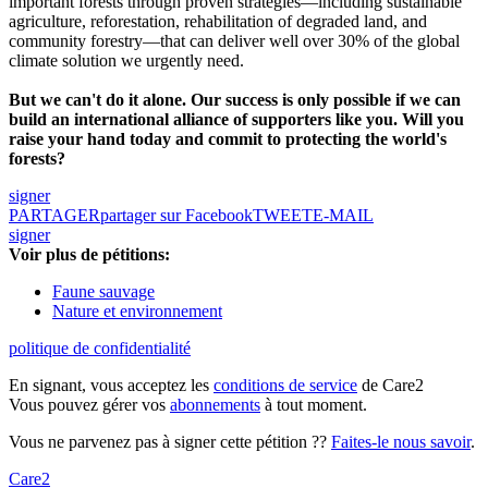
important forests through proven strategies—including sustainable
agriculture, reforestation, rehabilitation of degraded land, and
community forestry—that can deliver well over 30% of the global
climate solution we urgently need.
But we can't do it alone. Our success is only possible if we can
build an international alliance of supporters like you. Will you
raise your hand today and commit to protecting the world's
forests?
signer
PARTAGER
partager sur Facebook
TWEET
E-MAIL
signer
Voir plus de pétitions:
Faune sauvage
Nature et environnement
politique de confidentialité
En signant, vous acceptez les
conditions de service
de Care2
Vous pouvez gérer vos
abonnements
à tout moment.
Vous ne parvenez pas à signer cette pétition ??
Faites-le nous savoir
.
Care2