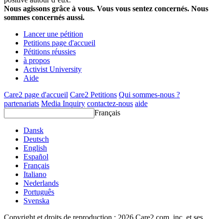
Nous agissons grâce à vous. Vous vous sentez concernés. Nous
sommes concernés aussi.
Lancer une pétition
Petitions page d'accueil
Pétitions réussies
à propos
Activist University
Aide
Care2 page d'accueil
Care2 Petitions
Qui sommes-nous ?
partenariats
Media Inquiry
contactez-nous
aide
Français
Dansk
Deutsch
English
Español
Français
Italiano
Nederlands
Português
Svenska
Copyright et droits de reproduction ; 2026 Care2.com, inc. et ses