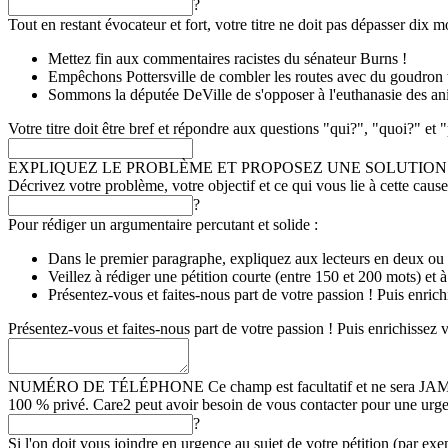
?
Tout en restant évocateur et fort, votre titre ne doit pas dépasser dix 
Mettez fin aux commentaires racistes du sénateur Burns !
Empêchons Pottersville de combler les routes avec du goudron 
Sommons la députée DeVille de s'opposer à l'euthanasie des a
Votre titre doit être bref et répondre aux questions "qui?", "quoi?" e
EXPLIQUEZ LE PROBLÈME ET PROPOSEZ UNE SOLUTION
Décrivez votre problème, votre objectif et ce qui vous lie à cette cause
?
Pour rédiger un argumentaire percutant et solide :
Dans le premier paragraphe, expliquez aux lecteurs en deux ou tr
Veillez à rédiger une pétition courte (entre 150 et 200 mots) et à 
Présentez-vous et faites-nous part de votre passion ! Puis enrichi
Présentez-vous et faites-nous part de votre passion ! Puis enrichissez vo
NUMÉRO DE TÉLÉPHONE
Ce champ est facultatif et ne sera JA
100 % privé. Care2 peut avoir besoin de vous contacter pour une urgen
?
Si l'on doit vous joindre en urgence au sujet de votre pétition (par exe