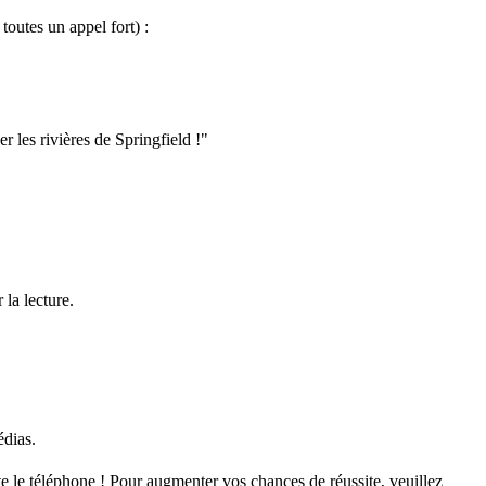
toutes un appel fort) :
 les rivières de Springfield !"
 la lecture.
édias.
este le téléphone ! Pour augmenter vos chances de réussite, veuillez