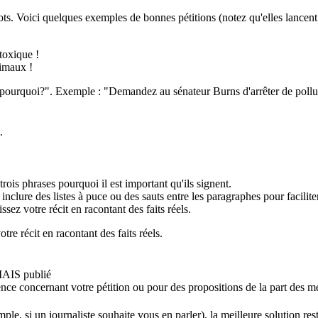
mots. Voici quelques exemples de bonnes pétitions (notez qu'elles lancent 
toxique !
nimaux !
t "pourquoi?". Exemple : "Demandez au sénateur Burns d'arrêter de polluer
.
ois phrases pourquoi il est important qu'ils signent.
inclure des listes à puce ou des sauts entre les paragraphes pour faciliter
ssez votre récit en racontant des faits réels.
tre récit en racontant des faits réels.
MAIS publié
ce concernant votre pétition ou pour des propositions de la part des m
mple, si un journaliste souhaite vous en parler), la meilleure solution r