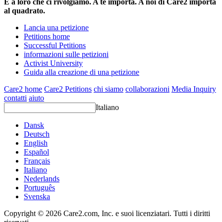
È a loro che ci rivolgiamo. A te importa. A noi di Care2 importa
al quadrato.
Lancia una petizione
Petitions home
Successful Petitions
informazioni sulle petizioni
Activist University
Guida alla creazione di una petizione
Care2 home
Care2 Petitions
chi siamo
collaborazioni
Media Inquiry
contatti
aiuto
Italiano
Dansk
Deutsch
English
Español
Français
Italiano
Nederlands
Português
Svenska
Copyright © 2026 Care2.com, Inc. e suoi licenziatari. Tutti i diritti