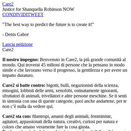
Care2
Justice for Shanquella Robinson NOW
CONDIVIDI
TWEET
"The best way to predict the future is to create it!"
- Denis Gabor
Lancia petizione
Care2
Il nostro impegno:
Benvenuto in Care2, la più grande comunità al
mondo. Qui troverai 45 milioni di persone che la pensano in modo
simile e che lavorano verso il progresso, la gentilezza e per avere un
impatto duraturo.
Care2 si batte contro:
bigotti, bulli, negazionisti della scienza,
misogini, lobbisti delle armi, xenofobi, ostinatamente ignoranti,
sfruttatori di animali, trivellatori e altre persone meschine. Se ti senti
in sintonia con una di queste categorie, puoi anche andartene, per te
non c’è nulla da vedere qui.
Care2 sta con:
filantropi, amanti degli animali, femministe,
agitatori, appassionati della natura, creativi, curiosi per natura e
coloro che amano veramente fare la cosa giusta.