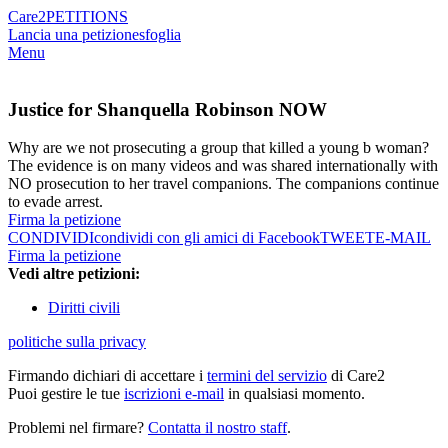
Care2
PETITIONS
Lancia una petizione
sfoglia
Menu
Justice for Shanquella Robinson NOW
Why are we not prosecuting a group that killed a young b woman?
The evidence is on many videos and was shared internationally with
NO prosecution to her travel companions. The companions continue
to evade arrest.
Firma la petizione
CONDIVIDI
condividi con gli amici di Facebook
TWEET
E-MAIL
Firma la petizione
Vedi altre petizioni:
Diritti civili
politiche sulla privacy
Firmando dichiari di accettare i
termini del servizio
di Care2
Puoi gestire le tue
iscrizioni e-mail
in qualsiasi momento.
Problemi nel firmare?
Contatta il nostro staff
.