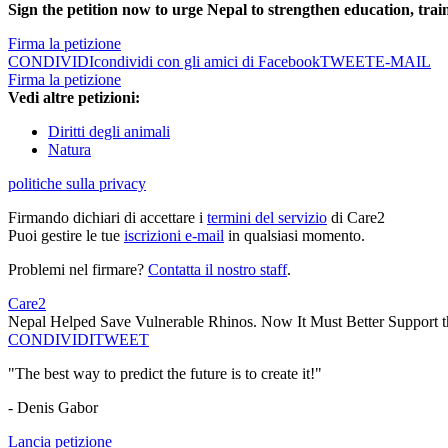
Sign the petition now to urge Nepal to strengthen education, tr
Firma la petizione
CONDIVIDI
condividi con gli amici di Facebook
TWEET
E-MAIL
Firma la petizione
Vedi altre petizioni:
Diritti degli animali
Natura
politiche sulla privacy
Firmando dichiari di accettare i
termini del servizio
di Care2
Puoi gestire le tue
iscrizioni e-mail
in qualsiasi momento.
Problemi nel firmare?
Contatta il nostro staff
.
Care2
Nepal Helped Save Vulnerable Rhinos. Now It Must Better Support 
CONDIVIDI
TWEET
"The best way to predict the future is to create it!"
- Denis Gabor
Lancia petizione