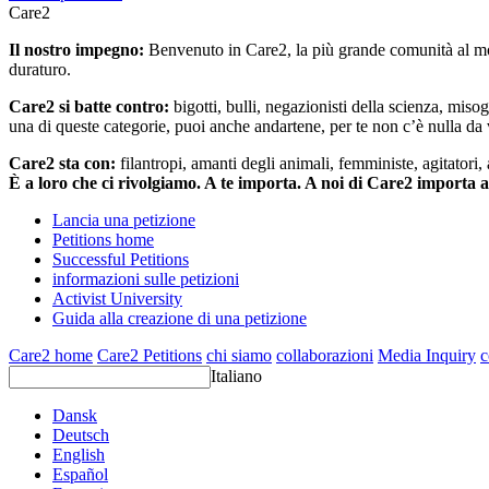
Care2
Il nostro impegno:
Benvenuto in Care2, la più grande comunità al mon
duraturo.
Care2 si batte contro:
bigotti, bulli, negazionisti della scienza, misog
una di queste categorie, puoi anche andartene, per te non c’è nulla da 
Care2 sta con:
filantropi, amanti degli animali, femministe, agitatori,
È a loro che ci rivolgiamo. A te importa. A noi di Care2 importa 
Lancia una petizione
Petitions home
Successful Petitions
informazioni sulle petizioni
Activist University
Guida alla creazione di una petizione
Care2 home
Care2 Petitions
chi siamo
collaborazioni
Media Inquiry
c
Italiano
Dansk
Deutsch
English
Español