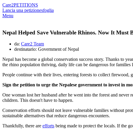
Care2
PETITIONS
Lancia una petizione
sfoglia
Menu
Nepal Helped Save Vulnerable Rhinos. Now It Must B
da:
Care2 Team
destinatario: Government of Nepal
Nepal has become a global conservation success story. Thanks to years
the rhino population thriving, daily life can be dangerous for familie
People continue with their lives, entering forests to collect firewood, 
Sign the petition to urge the Nepalese government to invest in mo
One woman lost her husband after he went into the forest and never retu
children. This doesn't have to happen.
Conservation efforts should not leave vulnerable families without pro
sustainable alternatives that reduce dangerous encounters.
Thankfully, there are
efforts
being made to protect the locals. If the g