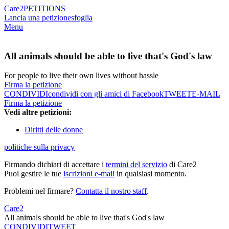
Care2
PETITIONS
Lancia una petizione
sfoglia
Menu
All animals should be able to live that's God's law
For people to live their own lives without hassle
Firma la petizione
CONDIVIDI
condividi con gli amici di Facebook
TWEET
E-MAIL
Firma la petizione
Vedi altre petizioni:
Diritti delle donne
politiche sulla privacy
Firmando dichiari di accettare i
termini del servizio
di Care2
Puoi gestire le tue
iscrizioni e-mail
in qualsiasi momento.
Problemi nel firmare?
Contatta il nostro staff
.
Care2
All animals should be able to live that's God's law
CONDIVIDI
TWEET