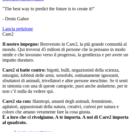
"The best way to predict the future is to create it!"
- Denis Gabor
Lancia petizione
Care2
Il nostro impegno:
Benvenuto in Care2, la più grande comunità al
mondo. Qui troverai 45 milioni di persone che la pensano in modo
simile e che lavorano verso il progresso, la gentilezza e per avere un
impatto duraturo.
Care2 si batte contro:
bigotti, bulli, negazionisti della scienza,
misogini, lobbisti delle armi, xenofobi, ostinatamente ignoranti,
sfruttatori di animali, trivellatori e altre persone meschine. Se ti senti
in sintonia con una di queste categorie, puoi anche andartene, per te
non c’è nulla da vedere qui.
Care2 sta con:
filantropi, amanti degli animali, femministe,
agitatori, appassionati della natura, creativi, curiosi per natura e
coloro che amano veramente fare la cosa giusta.
È a loro che ci rivolgiamo. A te importa. A noi di Care2 importa
al quadrato.