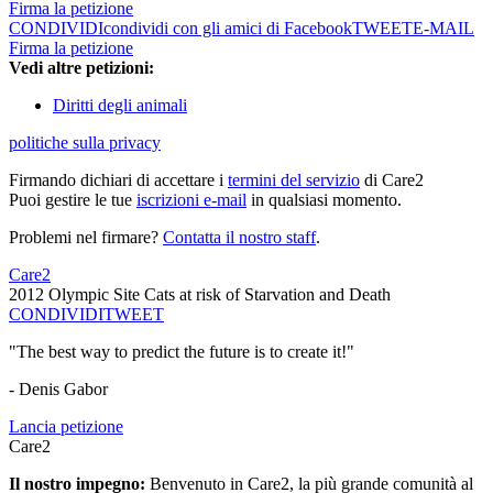
Firma la petizione
CONDIVIDI
condividi con gli amici di Facebook
TWEET
E-MAIL
Firma la petizione
Vedi altre petizioni:
Diritti degli animali
politiche sulla privacy
Firmando dichiari di accettare i
termini del servizio
di Care2
Puoi gestire le tue
iscrizioni e-mail
in qualsiasi momento.
Problemi nel firmare?
Contatta il nostro staff
.
Care2
2012 Olympic Site Cats at risk of Starvation and Death
CONDIVIDI
TWEET
"The best way to predict the future is to create it!"
- Denis Gabor
Lancia petizione
Care2
Il nostro impegno:
Benvenuto in Care2, la più grande comunità al