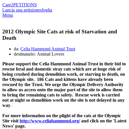
Care2
PETITIONS
Lancia una petizione
sfoglia
Menu
2012 Olympic Site Cats at risk of Starvation and
Death
da:
Celia Hammond Animal Trust
destinatario: Animal Lovers
Please support the Celia Hammond Animal Trust in their bid to
rescue feral and domestic stray cats which are at huge risk of
being crushed during demolition work, or starving to death, on
the Olympic site. 186 Cats and kittens have already been
rescued by the Trust. We urge the Olympic Delivery Authority
to allow us access onto the major part of the site to allow them
to bring the remaining cats to safety. Rescue work is carried
out at night so demolition work on the site is not delayed in any
way
.
For more information on the plight of the cats at the Olympic
Site visit
http://www.celiahammond.org/
and click on the 'Latest
News' page.