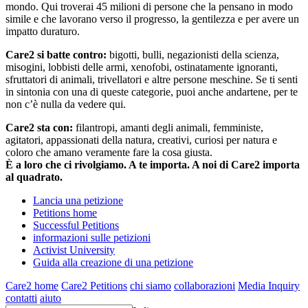
mondo. Qui troverai 45 milioni di persone che la pensano in modo
simile e che lavorano verso il progresso, la gentilezza e per avere un
impatto duraturo.
Care2 si batte contro:
bigotti, bulli, negazionisti della scienza,
misogini, lobbisti delle armi, xenofobi, ostinatamente ignoranti,
sfruttatori di animali, trivellatori e altre persone meschine. Se ti senti
in sintonia con una di queste categorie, puoi anche andartene, per te
non c’è nulla da vedere qui.
Care2 sta con:
filantropi, amanti degli animali, femministe,
agitatori, appassionati della natura, creativi, curiosi per natura e
coloro che amano veramente fare la cosa giusta.
È a loro che ci rivolgiamo. A te importa. A noi di Care2 importa
al quadrato.
Lancia una petizione
Petitions home
Successful Petitions
informazioni sulle petizioni
Activist University
Guida alla creazione di una petizione
Care2 home
Care2 Petitions
chi siamo
collaborazioni
Media Inquiry
contatti
aiuto