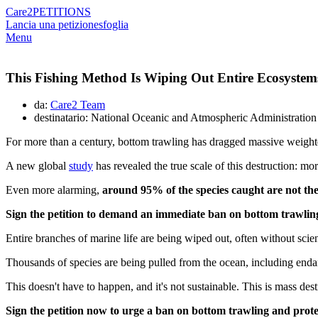
Care2
PETITIONS
Lancia una petizione
sfoglia
Menu
This Fishing Method Is Wiping Out Entire Ecosystem
da:
Care2 Team
destinatario: National Oceanic and Atmospheric Administration
For more than a century, bottom trawling has dragged massive weighte
A new global
study
has revealed the true scale of this destruction: mo
Even more alarming,
around 95% of the species caught are not the
Sign the petition to demand an immediate ban on bottom trawling
Entire branches of marine life are being wiped out, often without scie
Thousands of species are being pulled from the ocean, including enda
This doesn't have to happen, and it's not sustainable. This is mass de
Sign the petition now to urge a ban on bottom trawling and prote