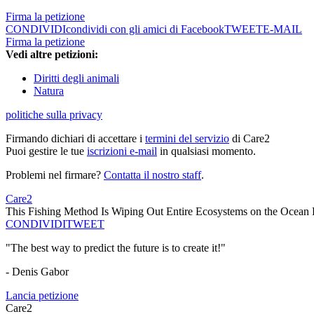
Firma la petizione
CONDIVIDI
condividi con gli amici di Facebook
TWEET
E-MAIL
Firma la petizione
Vedi altre petizioni:
Diritti degli animali
Natura
politiche sulla privacy
Firmando dichiari di accettare i
termini del servizio
di Care2
Puoi gestire le tue
iscrizioni e-mail
in qualsiasi momento.
Problemi nel firmare?
Contatta il nostro staff
.
Care2
This Fishing Method Is Wiping Out Entire Ecosystems on the Ocean 
CONDIVIDI
TWEET
"The best way to predict the future is to create it!"
- Denis Gabor
Lancia petizione
Care2