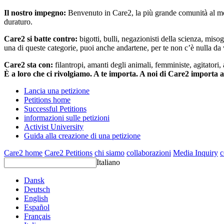
Il nostro impegno:
Benvenuto in Care2, la più grande comunità al mon
duraturo.
Care2 si batte contro:
bigotti, bulli, negazionisti della scienza, misog
una di queste categorie, puoi anche andartene, per te non c’è nulla da 
Care2 sta con:
filantropi, amanti degli animali, femministe, agitatori,
È a loro che ci rivolgiamo. A te importa. A noi di Care2 importa 
Lancia una petizione
Petitions home
Successful Petitions
informazioni sulle petizioni
Activist University
Guida alla creazione di una petizione
Care2 home
Care2 Petitions
chi siamo
collaborazioni
Media Inquiry
c
Italiano
Dansk
Deutsch
English
Español
Français