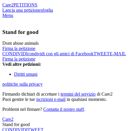
Care2
PETITIONS
Lancia una petizione
sfoglia
Menu
Stand for good
Dont abuse animals
Firma la petizione
CONDIVIDI
condividi con gli amici di Facebook
TWEET
E-MAIL
Firma la petizione
Vedi altre petizioni:
Diritti umani
politiche sulla privacy
Firmando dichiari di accettare i
termini del servizio
di Care2
Puoi gestire le tue
iscrizioni e-mail
in qualsiasi momento.
Problemi nel firmare?
Contatta il nostro staff
.
Care2
Stand for good
CONDIVIDI
TWEET