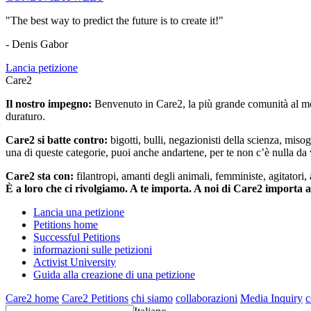
"The best way to predict the future is to create it!"
- Denis Gabor
Lancia petizione
Care2
Il nostro impegno:
Benvenuto in Care2, la più grande comunità al mon
duraturo.
Care2 si batte contro:
bigotti, bulli, negazionisti della scienza, misog
una di queste categorie, puoi anche andartene, per te non c’è nulla da 
Care2 sta con:
filantropi, amanti degli animali, femministe, agitatori,
È a loro che ci rivolgiamo. A te importa. A noi di Care2 importa 
Lancia una petizione
Petitions home
Successful Petitions
informazioni sulle petizioni
Activist University
Guida alla creazione di una petizione
Care2 home
Care2 Petitions
chi siamo
collaborazioni
Media Inquiry
c