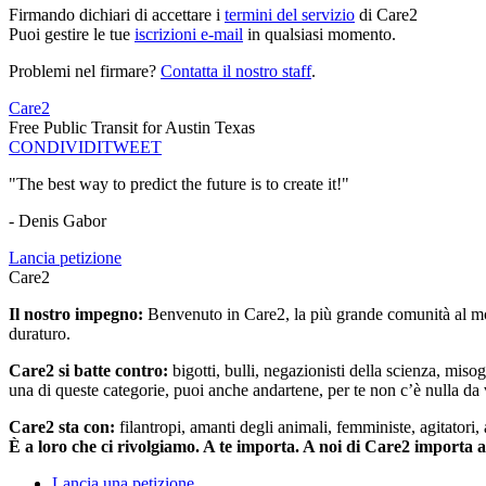
Firmando dichiari di accettare i
termini del servizio
di Care2
Puoi gestire le tue
iscrizioni e-mail
in qualsiasi momento.
Problemi nel firmare?
Contatta il nostro staff
.
Care2
Free Public Transit for Austin Texas
CONDIVIDI
TWEET
"The best way to predict the future is to create it!"
- Denis Gabor
Lancia petizione
Care2
Il nostro impegno:
Benvenuto in Care2, la più grande comunità al mon
duraturo.
Care2 si batte contro:
bigotti, bulli, negazionisti della scienza, misog
una di queste categorie, puoi anche andartene, per te non c’è nulla da 
Care2 sta con:
filantropi, amanti degli animali, femministe, agitatori,
È a loro che ci rivolgiamo. A te importa. A noi di Care2 importa 
Lancia una petizione