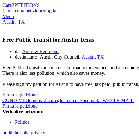
Care2
PETITIONS
Lancia una petizione
sfoglia
Menu
Austin, TX
Free Public Transit for Austin Texas
da:
Andrew Redmond
destinatario: Austin City Council,
Austin, TX
Free Public Transit can cut costs on road maintenance, and also emer
There is also less pollution, which also saves money.
Please sign my petition for Austin to have free, tax paid, public transit
Firma la petizione
CONDIVIDI
condividi con gli amici di Facebook
TWEET
E-MAIL
Firma la petizione
Vedi altre petizioni:
Politica
politiche sulla privacy