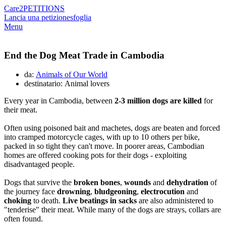
Care2
PETITIONS
Lancia una petizione
sfoglia
Menu
End the Dog Meat Trade in Cambodia
da:
Animals of Our World
destinatario: Animal lovers
Every year in Cambodia, between
2-3 million dogs are killed
for
their meat.
Often using poisoned bait and machetes, dogs are beaten and forced
into cramped motorcycle cages, with up to 10 others per bike,
packed in so tight they can't move. In poorer areas, Cambodian
homes are offered cooking pots for their dogs - exploiting
disadvantaged people.
Dogs that survive the
broken bones
,
wounds
and
dehydration
of
the journey face
drowning
,
bludgeoning
,
electrocution
and
choking
to death.
Live beatings in sacks
are also administered to
"tenderise" their meat. While many of the dogs are strays, collars are
often found.