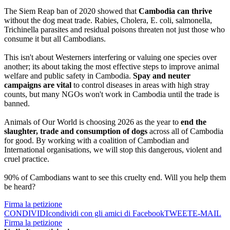
The Siem Reap ban of 2020 showed that
Cambodia can thrive
without the dog meat trade. Rabies, Cholera, E. coli, salmonella,
Trichinella parasites and residual poisons threaten not just those who
consume it but all Cambodians.
This isn't about Westerners interfering or valuing one species over
another; its about taking the most effective steps to improve animal
welfare and public safety in Cambodia.
Spay and neuter
campaigns
are vital
to control diseases in areas with high stray
counts, but many NGOs won't work in Cambodia until the trade is
banned.
Animals of Our World is choosing 2026 as the year to
end the
slaughter, trade and consumption of dogs
across all of Cambodia
for good. By working with a coalition of Cambodian and
International organisations, we will stop this dangerous, violent and
cruel practice.
90% of Cambodians want to see this cruelty end. Will you help them
be heard?
Firma la petizione
CONDIVIDI
condividi con gli amici di Facebook
TWEET
E-MAIL
Firma la petizione