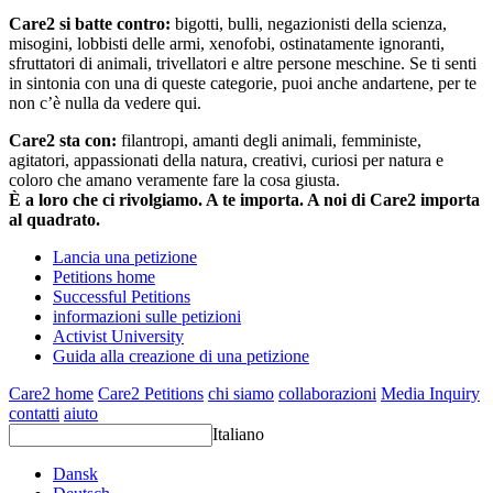
Care2 si batte contro:
bigotti, bulli, negazionisti della scienza,
misogini, lobbisti delle armi, xenofobi, ostinatamente ignoranti,
sfruttatori di animali, trivellatori e altre persone meschine. Se ti senti
in sintonia con una di queste categorie, puoi anche andartene, per te
non c’è nulla da vedere qui.
Care2 sta con:
filantropi, amanti degli animali, femministe,
agitatori, appassionati della natura, creativi, curiosi per natura e
coloro che amano veramente fare la cosa giusta.
È a loro che ci rivolgiamo. A te importa. A noi di Care2 importa
al quadrato.
Lancia una petizione
Petitions home
Successful Petitions
informazioni sulle petizioni
Activist University
Guida alla creazione di una petizione
Care2 home
Care2 Petitions
chi siamo
collaborazioni
Media Inquiry
contatti
aiuto
Italiano
Dansk