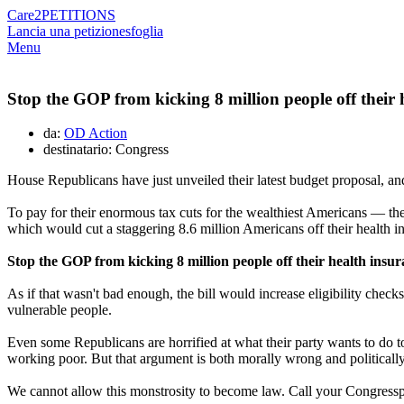
Care2
PETITIONS
Lancia una petizione
sfoglia
Menu
Stop the GOP from kicking 8 million people off their 
da:
OD Action
destinatario: Congress
House Republicans have just unveiled their latest budget proposal, and 
To pay for their enormous tax cuts for the wealthiest Americans — t
which would cut a staggering 8.6 million Americans off their health 
Stop the GOP from kicking 8 million people off their health insur
As if that wasn't bad enough, the bill would increase eligibility ch
vulnerable people.
Even some Republicans are horrified at what their party wants to do to
working poor. But that argument is both morally wrong and politically
We cannot allow this monstrosity to become law. Call your Congres