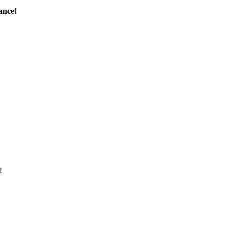
ance!
!