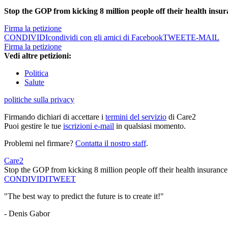
Stop the GOP from kicking 8 million people off their health insur
Firma la petizione
CONDIVIDI
condividi con gli amici di Facebook
TWEET
E-MAIL
Firma la petizione
Vedi altre petizioni:
Politica
Salute
politiche sulla privacy
Firmando dichiari di accettare i
termini del servizio
di Care2
Puoi gestire le tue
iscrizioni e-mail
in qualsiasi momento.
Problemi nel firmare?
Contatta il nostro staff
.
Care2
Stop the GOP from kicking 8 million people off their health insurance
CONDIVIDI
TWEET
"The best way to predict the future is to create it!"
- Denis Gabor