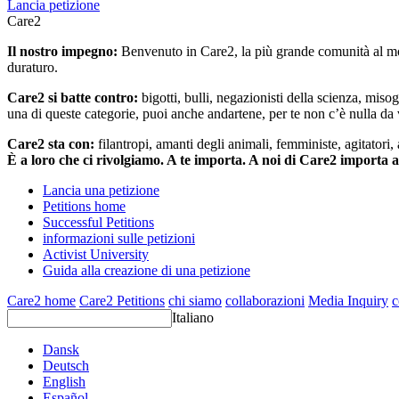
Lancia petizione
Care2
Il nostro impegno:
Benvenuto in Care2, la più grande comunità al mon
duraturo.
Care2 si batte contro:
bigotti, bulli, negazionisti della scienza, misog
una di queste categorie, puoi anche andartene, per te non c’è nulla da 
Care2 sta con:
filantropi, amanti degli animali, femministe, agitatori,
È a loro che ci rivolgiamo. A te importa. A noi di Care2 importa 
Lancia una petizione
Petitions home
Successful Petitions
informazioni sulle petizioni
Activist University
Guida alla creazione di una petizione
Care2 home
Care2 Petitions
chi siamo
collaborazioni
Media Inquiry
c
Italiano
Dansk
Deutsch
English
Español