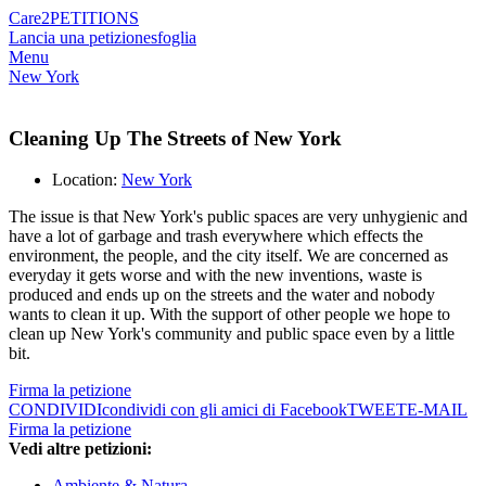
Care2
PETITIONS
Lancia una petizione
sfoglia
Menu
New York
Cleaning Up The Streets of New York
Location:
New York
The issue is that New York's public spaces are very unhygienic and
have a lot of garbage and trash everywhere which effects the
environment, the people, and the city itself. We are concerned as
everyday it gets worse and with the new inventions, waste is
produced and ends up on the streets and the water and nobody
wants to clean it up. With the support of other people we hope to
clean up New York's community and public space even by a little
bit.
Firma la petizione
CONDIVIDI
condividi con gli amici di Facebook
TWEET
E-MAIL
Firma la petizione
Vedi altre petizioni:
Ambiente & Natura