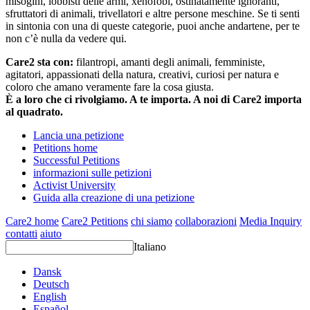
misogini, lobbisti delle armi, xenofobi, ostinatamente ignoranti,
sfruttatori di animali, trivellatori e altre persone meschine. Se ti senti
in sintonia con una di queste categorie, puoi anche andartene, per te
non c’è nulla da vedere qui.
Care2 sta con:
filantropi, amanti degli animali, femministe,
agitatori, appassionati della natura, creativi, curiosi per natura e
coloro che amano veramente fare la cosa giusta.
È a loro che ci rivolgiamo. A te importa. A noi di Care2 importa
al quadrato.
Lancia una petizione
Petitions home
Successful Petitions
informazioni sulle petizioni
Activist University
Guida alla creazione di una petizione
Care2 home
Care2 Petitions
chi siamo
collaborazioni
Media Inquiry
contatti
aiuto
Italiano
Dansk
Deutsch
English
Español