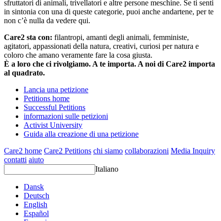
sfruttatori di animali, trivellatori e altre persone meschine. Se ti senti
in sintonia con una di queste categorie, puoi anche andartene, per te
non c’è nulla da vedere qui.
Care2 sta con:
filantropi, amanti degli animali, femministe,
agitatori, appassionati della natura, creativi, curiosi per natura e
coloro che amano veramente fare la cosa giusta.
È a loro che ci rivolgiamo. A te importa. A noi di Care2 importa
al quadrato.
Lancia una petizione
Petitions home
Successful Petitions
informazioni sulle petizioni
Activist University
Guida alla creazione di una petizione
Care2 home
Care2 Petitions
chi siamo
collaborazioni
Media Inquiry
contatti
aiuto
Italiano
Dansk
Deutsch
English
Español