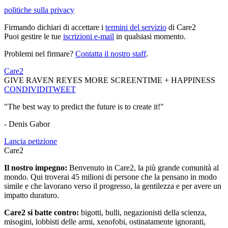
politiche sulla privacy
Firmando dichiari di accettare i
termini del servizio
di Care2
Puoi gestire le tue
iscrizioni e-mail
in qualsiasi momento.
Problemi nel firmare?
Contatta il nostro staff
.
Care2
GIVE RAVEN REYES MORE SCREENTIME + HAPPINESS
CONDIVIDI
TWEET
"The best way to predict the future is to create it!"
- Denis Gabor
Lancia petizione
Care2
Il nostro impegno:
Benvenuto in Care2, la più grande comunità al
mondo. Qui troverai 45 milioni di persone che la pensano in modo
simile e che lavorano verso il progresso, la gentilezza e per avere un
impatto duraturo.
Care2 si batte contro:
bigotti, bulli, negazionisti della scienza,
misogini, lobbisti delle armi, xenofobi, ostinatamente ignoranti,