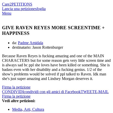
Care2
PETITIONS
Lancia una petizione
sfoglia
Menu
GIVE RAVEN REYES MORE SCREENTIME +
HAPPINESS
da:
Padme Amidala
destinatario: Jason Rottenburger
Because Raven Reyes is fucking amazing and one of the MAIN
CHARACTERS but for some reason gets very little screen time and
is always sad bc ppl she loves have been killed or something. She is
badass even with her disability and a fucking genius. 1/2 of the
show's problems would be solved if ppl talked to Raven. Idk man
she's just super amazing and Lindsey Morgan deserves it.
Firma la petizione
CONDIVIDI
condividi con gli amici di Facebook
TWEET
E-MAIL
Firma la petizione
Vedi altre petizioni:
Media, Arti, Cultura