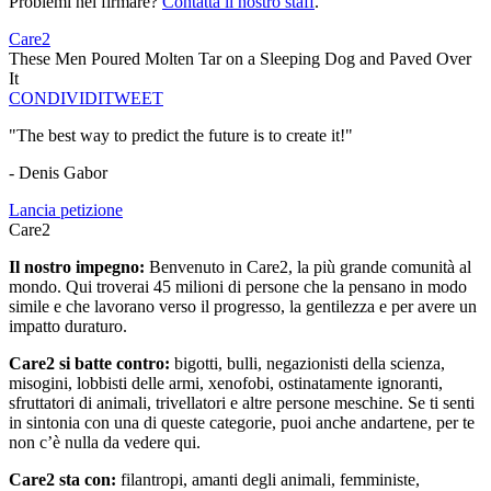
Problemi nel firmare?
Contatta il nostro staff
.
Care2
These Men Poured Molten Tar on a Sleeping Dog and Paved Over
It
CONDIVIDI
TWEET
"The best way to predict the future is to create it!"
- Denis Gabor
Lancia petizione
Care2
Il nostro impegno:
Benvenuto in Care2, la più grande comunità al
mondo. Qui troverai 45 milioni di persone che la pensano in modo
simile e che lavorano verso il progresso, la gentilezza e per avere un
impatto duraturo.
Care2 si batte contro:
bigotti, bulli, negazionisti della scienza,
misogini, lobbisti delle armi, xenofobi, ostinatamente ignoranti,
sfruttatori di animali, trivellatori e altre persone meschine. Se ti senti
in sintonia con una di queste categorie, puoi anche andartene, per te
non c’è nulla da vedere qui.
Care2 sta con:
filantropi, amanti degli animali, femministe,