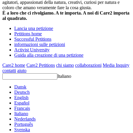
agitatori, appassionati della natura, creativi, curiosi per natura e
coloro che amano veramente fare la cosa giusta.
È a loro che ci rivolgiamo. A te importa. A noi di Care2 importa
al quadrato.
Lancia una petizione
Petitions home
Successful Petitions
informazioni sulle petizioni
Activist University
Guida alla creazione di una petizione
Care2 home
Care2 Petitions
chi siamo
collaborazioni
Media Inquiry
contatti
aiuto
Italiano
Dansk
Deutsch
English
Español
Français
Italiano
Nederlands
Português
Svenska