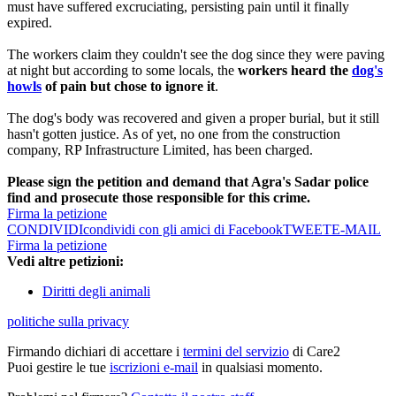
must have suffered excruciating, persisting pain until it finally
expired.
The workers claim they couldn't see the dog since they were paving
at night but according to some locals, the
workers heard the
dog's
howls
of pain but chose to ignore it
.
The dog's body was recovered and given a proper burial, but it still
hasn't gotten justice. As of yet, no one from the construction
company, RP Infrastructure Limited, has been charged.
Please sign the petition and demand that Agra's Sadar police
find and prosecute those responsible for this crime.
Firma la petizione
CONDIVIDI
condividi con gli amici di Facebook
TWEET
E-MAIL
Firma la petizione
Vedi altre petizioni:
Diritti degli animali
politiche sulla privacy
Firmando dichiari di accettare i
termini del servizio
di Care2
Puoi gestire le tue
iscrizioni e-mail
in qualsiasi momento.