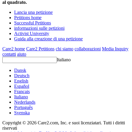
al quadrato.
Lancia una petizione
Petitions home
Successful Petitions
informazioni sulle petizioni
Activist University
Guida alla creazione di una petizione
Care2 home
Care2 Petitions
chi siamo
collaborazioni
Media Inquiry
contatti
aiuto
Italiano
Dansk
Deutsch
English
Español
Français
Italiano
Nederlands
Português
Svenska
Copyright © 2026 Care2.com, Inc. e suoi licenziatari. Tutti i diritti
riservati