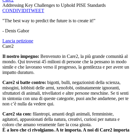
Addressing Key Challenges to Uphold PISE Standards
CONDIVIDI
TWEET
"The best way to predict the future is to create it!"
- Denis Gabor
Lancia petizione
Care2
Il nostro impegno:
Benvenuto in Care2, la più grande comunità al
mondo. Qui troverai 45 milioni di persone che la pensano in modo
simile e che lavorano verso il progresso, la gentilezza e per avere un
impatto duraturo.
Care2 si batte contro:
bigotti, bulli, negazionisti della scienza,
misogini, lobbisti delle armi, xenofobi, ostinatamente ignoranti,
sfruttatori di animali, trivellatori e altre persone meschine. Se ti senti
in sintonia con una di queste categorie, puoi anche andartene, per te
non c’è nulla da vedere qui.
Care2 sta con:
filantropi, amanti degli animali, femministe,
agitatori, appassionati della natura, creativi, curiosi per natura e
coloro che amano veramente fare la cosa giusta.
È a loro che ci rivolgiamo. A te importa. A noi di Care2 importa