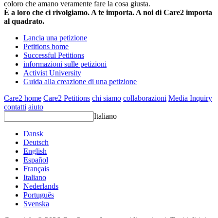
coloro che amano veramente fare la cosa giusta.
È a loro che ci rivolgiamo. A te importa. A noi di Care2 importa
al quadrato.
Lancia una petizione
Petitions home
Successful Petitions
informazioni sulle petizioni
Activist University
Guida alla creazione di una petizione
Care2 home
Care2 Petitions
chi siamo
collaborazioni
Media Inquiry
contatti
aiuto
Italiano
Dansk
Deutsch
English
Español
Français
Italiano
Nederlands
Português
Svenska