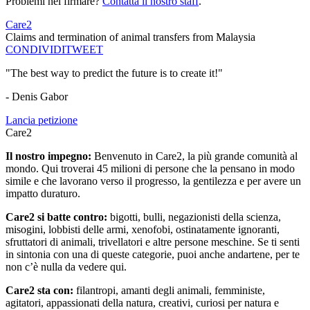
Problemi nel firmare?
Contatta il nostro staff
.
Care2
Claims and termination of animal transfers from Malaysia
CONDIVIDI
TWEET
"The best way to predict the future is to create it!"
- Denis Gabor
Lancia petizione
Care2
Il nostro impegno:
Benvenuto in Care2, la più grande comunità al
mondo. Qui troverai 45 milioni di persone che la pensano in modo
simile e che lavorano verso il progresso, la gentilezza e per avere un
impatto duraturo.
Care2 si batte contro:
bigotti, bulli, negazionisti della scienza,
misogini, lobbisti delle armi, xenofobi, ostinatamente ignoranti,
sfruttatori di animali, trivellatori e altre persone meschine. Se ti senti
in sintonia con una di queste categorie, puoi anche andartene, per te
non c’è nulla da vedere qui.
Care2 sta con:
filantropi, amanti degli animali, femministe,
agitatori, appassionati della natura, creativi, curiosi per natura e