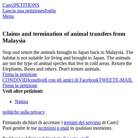
Care2
PETITIONS
Lancia una petizione
sfoglia
Menu
Claims and termination of animal transfers from
Malaysia
Stop and return the animals brought to Japan back to Malaysia. The
habitat is not suitable for living and brought to Japan. The animals
are not the type of animal species that live in cold areas. Return the
Elephants, Bears and others. Don't torture animals.
Firma la petizione
CONDIVIDI
condividi con gli amici di Facebook
TWEET
E-MAIL
Firma la petizione
Vedi altre petizioni:
Natura
politiche sulla privacy
Firmando dichiari di accettare i
termini del servizio
di Care2
Puoi gestire le tue
iscrizioni e-mail
in qualsiasi momento.