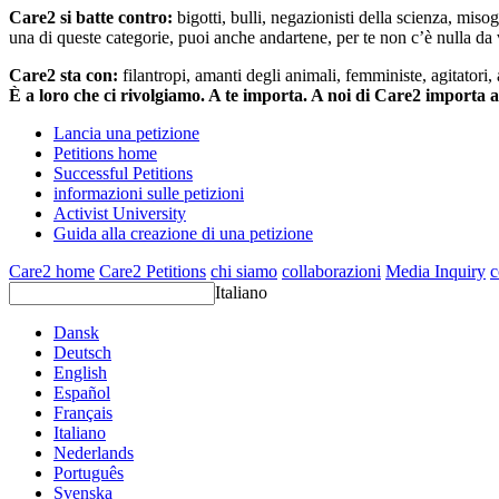
Care2 si batte contro:
bigotti, bulli, negazionisti della scienza, misog
una di queste categorie, puoi anche andartene, per te non c’è nulla da 
Care2 sta con:
filantropi, amanti degli animali, femministe, agitatori,
È a loro che ci rivolgiamo. A te importa. A noi di Care2 importa 
Lancia una petizione
Petitions home
Successful Petitions
informazioni sulle petizioni
Activist University
Guida alla creazione di una petizione
Care2 home
Care2 Petitions
chi siamo
collaborazioni
Media Inquiry
c
Italiano
Dansk
Deutsch
English
Español
Français
Italiano
Nederlands
Português
Svenska