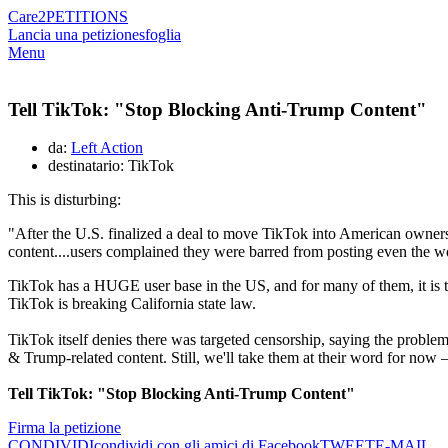
Care2
PETITIONS
Lancia una petizione
sfoglia
Menu
Tell TikTok: "Stop Blocking Anti-Trump Content"
da:
Left Action
destinatario: TikTok
This is disturbing:
"After the U.S. finalized a deal to move TikTok into American owners
content....users complained they were barred from posting even the w
TikTok has a HUGE user base in the US, and for many of them, it is 
TikTok is breaking California state law.
TikTok itself denies there was targeted censorship, saying the proble
& Trump-related content. Still, we'll take them at their word for now —
Tell TikTok: "Stop Blocking Anti-Trump Content"
Firma la petizione
CONDIVIDI
condividi con gli amici di Facebook
TWEET
E-MAIL