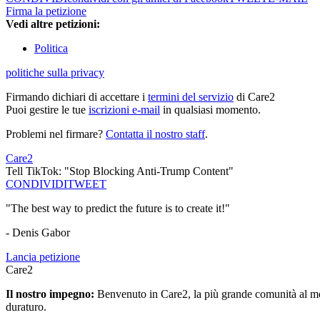
Firma la petizione
Vedi altre petizioni:
Politica
politiche sulla privacy
Firmando dichiari di accettare i
termini del servizio
di Care2
Puoi gestire le tue
iscrizioni e-mail
in qualsiasi momento.
Problemi nel firmare?
Contatta il nostro staff
.
Care2
Tell TikTok: "Stop Blocking Anti-Trump Content"
CONDIVIDI
TWEET
"The best way to predict the future is to create it!"
- Denis Gabor
Lancia petizione
Care2
Il nostro impegno:
Benvenuto in Care2, la più grande comunità al mon
duraturo.